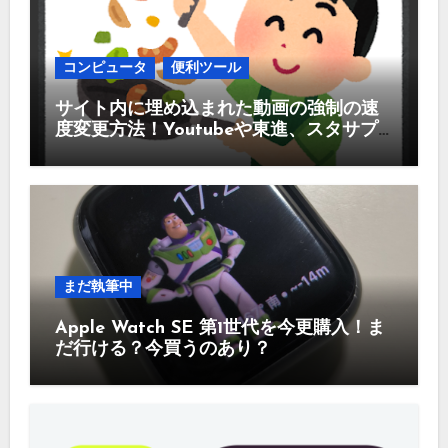
送
り
コンピュータ
便利ツール
サイト内に埋め込まれた動画の強制の速
度変更方法！Youtubeや東進、スタサプ
などなど
まだ執筆中
Apple Watch SE 第1世代を今更購入！ま
だ行ける？今買うのあり？