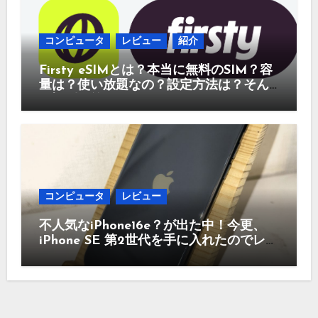
コンピュータ
レビュー
紹介
Firsty eSIMとは？本当に無料のSIM？容
量は？使い放題なの？設定方法は？そん
な疑問に答えていきます。
コンピュータ
レビュー
不人気なiPhone16e？が出た中！今更、
iPhone SE 第2世代を手に入れたのでレビ
ュー まだ使えるのか？今買うのはどう
かなど！