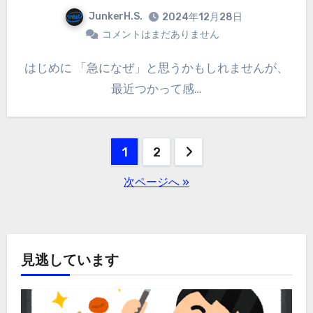
JunkerH.S.
2024年12月28日
コメントはまだありません
はじめに 「急になぜ」と思うかもしれませんが、
最近つかって感…
投
1
2
稿
次ページへ »
の
ペ
ー
見逃しています
ジ