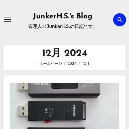
内
容
JunkerH.S.'s Blog
を
管理人のJunkerH.S.の日記です。
ス
キ
ッ
12月 2024
プ
ホームページ
2024
12月