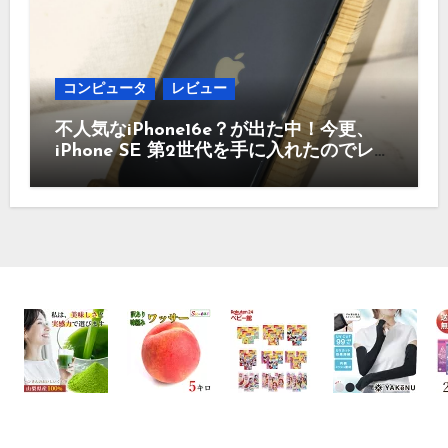
コンピュータ
レビュー
不人気なiPhone16e？が出た中！今更、
iPhone SE 第2世代を手に入れたのでレビ
ュー まだ使えるのか？今買うのはどう
かなど！