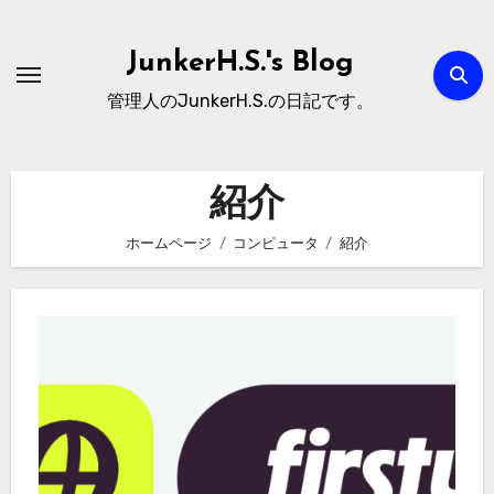
内
容
JunkerH.S.'s Blog
を
管理人のJunkerH.S.の日記です。
ス
キ
ッ
紹介
プ
ホームページ
コンピュータ
紹介