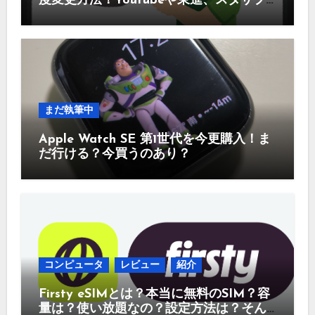
度変更方法！Youtubeや東進、スタサプ
などなど
まだ執筆中
Apple Watch SE 第1世代を今更購入！ま
だ行ける？今買うのあり？
コンピュータ
レビュー
紹介
Firsty eSIMとは？本当に無料のSIM？容
量は？使い放題なの？設定方法は？そん