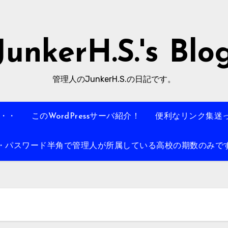
JunkerH.S.'s Blo
管理人のJunkerH.S.の日記です。
・・・
このWordPressサーバ紹介！
便利なリンク集迷
パスワード半角で管理人が所属している高校の期数のみです。例