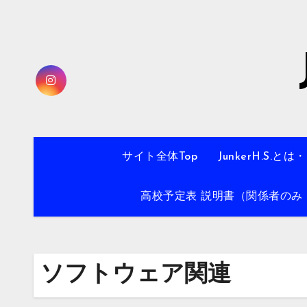
内
容
を
ス
キ
ッ
プ
サイト全体Top
JunkerH.S.とは
高校予定表 説明書（関係者のみ・
ソフトウェア関連