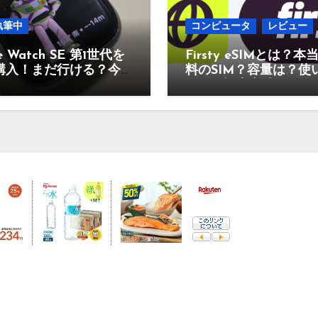
執筆中
コンピュータ
レビュー
e Watch SE 第1世代を
Firsty eSIMとは？本
購入！まだ行ける？今
料のSIM？容量は？使
のあり？
なの？設定方法は？そ
疑問に答えていきます