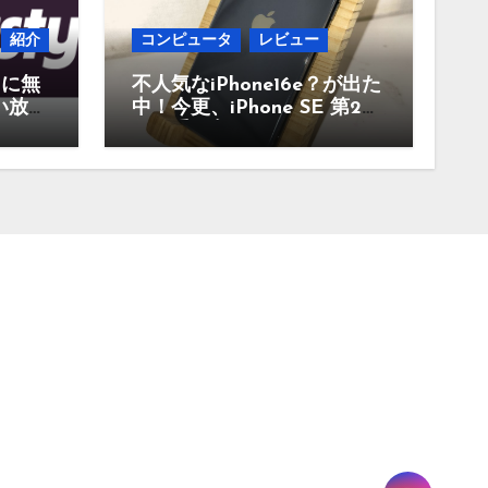
紹介
コンピュータ
レビュー
当に無
不人気なiPhone16e？が出た
い放題
中！今更、iPhone SE 第2世
んな
代を手に入れたのでレビュ
。
ー まだ使えるのか？今買
うのはどうかなど！