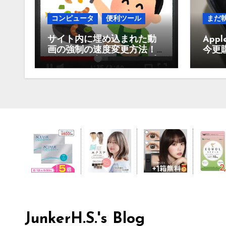
コンピュータ
便利ツール
まだ
サイト内に埋め込まれた動
Appl
画の強制の速度変更方法！
今更
Youtubeや東進、スタサプな
買う
どなど
JunkerH.S.'s Blog