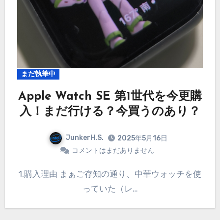
まだ執筆中
Apple Watch SE 第1世代を今更購
入！まだ行ける？今買うのあり？
JunkerH.S.
2025年5月16日
コメントはまだありません
1.購入理由 まぁご存知の通り、中華ウォッチを使
っていた（レ…