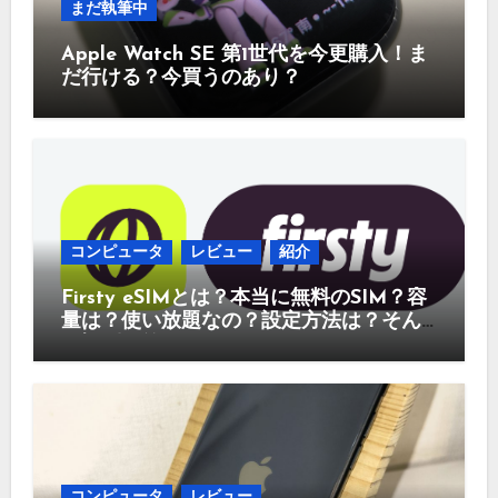
まだ執筆中
Apple Watch SE 第1世代を今更購入！ま
だ行ける？今買うのあり？
コンピュータ
レビュー
紹介
Firsty eSIMとは？本当に無料のSIM？容
量は？使い放題なの？設定方法は？そん
な疑問に答えていきます。
コンピュータ
レビュー