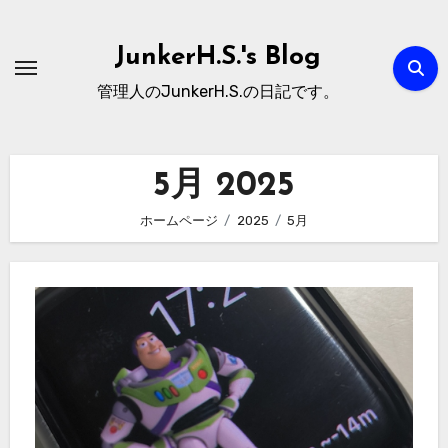
内
容
JunkerH.S.'s Blog
を
管理人のJunkerH.S.の日記です。
ス
キ
ッ
5月 2025
プ
ホームページ
2025
5月