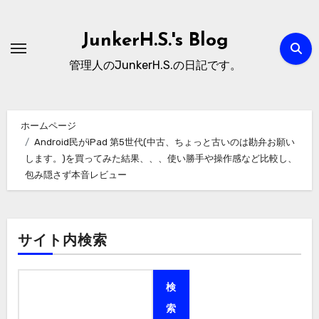
内
容
JunkerH.S.'s Blog
を
管理人のJunkerH.S.の日記です。
ス
キ
ッ
ホームページ
プ
Android民がiPad 第5世代(中古、ちょっと古いのは勘弁お願い
します。)を買ってみた結果、、、使い勝手や操作感など比較し、
包み隠さず本音レビュー
サイト内検索
検
索