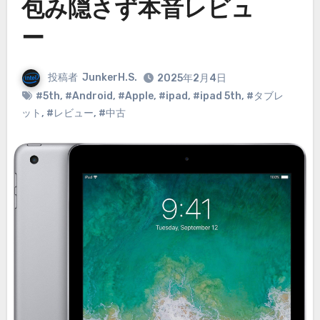
包み隠さず本音レビュ
ー
投稿者
JunkerH.S.
2025年2月4日
#5th
,
#Android
,
#Apple
,
#ipad
,
#ipad 5th
,
#タブレ
ット
,
#レビュー
,
#中古