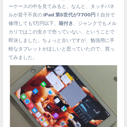
ーケースの中を見てみると、なんと、タッチパネ
ルが若干不良の
iPad 第5世代が7700円！
自分で
修理しても1万円以下、
箱付き
、ジャンクでもメル
カリではこの安さで売っていない、ということで
即決しました。ちょっと古いですが、勉強用に手
軽なタブレットがほしいと思っていたので、買っ
てみました。