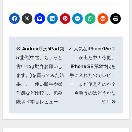
投
Android民がiPad 第
不人気なiPhone16e？
稿
5世代(中古、ちょっと
が出た中！今更、
ナ
古いのは勘弁お願いし
iPhone SE 第2世代を
ます。)を買ってみた結
手に入れたのでレビュ
ビ
果、、、使い勝手や操
ー まだ使えるのか？
ゲ
作感など比較し、包み
今買うのはどうかな
ー
隠さず本音レビュー
ど！
シ
ョ