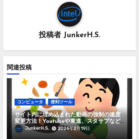
ン
投稿者
JunkerH.S.
関連投稿
コンピュータ
便利ツール
サイト内に埋め込まれた動画の強制の速度
変更方法！Youtubeや東進、スタサプなど
など
JunkerH.S.
2026年2月19日