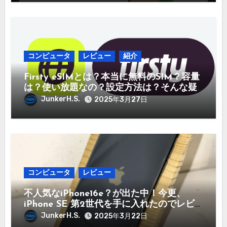
コンピュータ
レビュー
紹介
Firsty eSIMとは？本当に無料のSIM？容量
は？使い放題なの？設定方法は？そんな疑
問に答えていきます。
JunkerH.S.
2025年3月27日
コンピュータ
レビュー
不人気なiPhone16e？が出た中！今更、
iPhone SE 第2世代を手に入れたのでレビ
ュー まだ使えるのか？今買うのはどうか
JunkerH.S.
2025年3月22日
など！