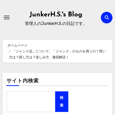
内
容
JunkerH.S.'s Blog
を
管理人のJunkerH.S.の日記です。
ス
キ
ッ
ホームページ
プ
「ジャンク品」について。「ジャンク」のものを買うの？買い
方は？探し方は？楽しみ方、徹底解説！
サイト内検索
検
索