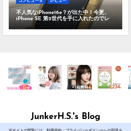
コンピュータ
レビュー
不人気なiPhone16e？が出た中！今更、
iPhone SE 第2世代を手に入れたのでレビ
ュー まだ使えるのか？今買うのはどう
かなど！
JunkerH.S.'s Blog
管理人のJunkerH.S.の日記です。
当サイトの閲覧には、利用規約・プライバシーポリシーへの同意を