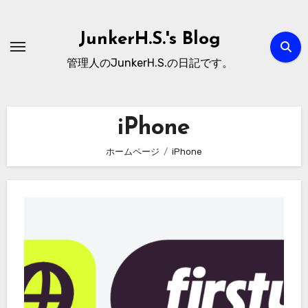
内
容
JunkerH.S.'s Blog
を
管理人のJunkerH.S.の日記です。
ス
キ
ッ
iPhone
プ
ホームページ
iPhone