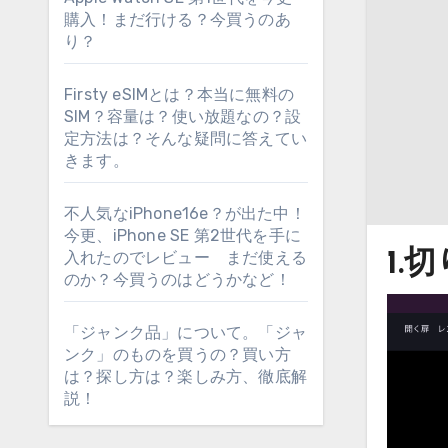
購入！まだ行ける？今買うのあ
り？
Firsty eSIMとは？本当に無料の
SIM？容量は？使い放題なの？設
定方法は？そんな疑問に答えてい
きます。
不人気なiPhone16e？が出た中！
今更、iPhone SE 第2世代を手に
入れたのでレビュー まだ使える
1.
のか？今買うのはどうかなど！
「ジャンク品」について。「ジャ
ンク」のものを買うの？買い方
は？探し方は？楽しみ方、徹底解
説！