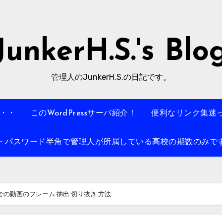
JunkerH.S.'s Blo
管理人のJunkerH.S.の日記です。
・・・
このWordPressサーバ紹介！
便利なリンク集迷
パスワード半角で管理人が所属している高校の期数のみです。例
 Flexでの動画のフレーム 抽出 切り抜き 方法