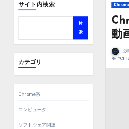
サイト内検索
Chrom
Ch
検
動
索
投
#Chr
カテゴリ
Chrome系
コンピュータ
ソフトウェア関連