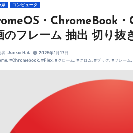
e系
コンピュータ
romeOS・ChromeBook・C
画のフレーム 抽出 切り抜
稿者
JunkerH.S.
2025年1月17日
ome
,
#Chromebook
,
#Flex
,
#クローム
,
#クロム
,
#ブック
,
#フレーム
,