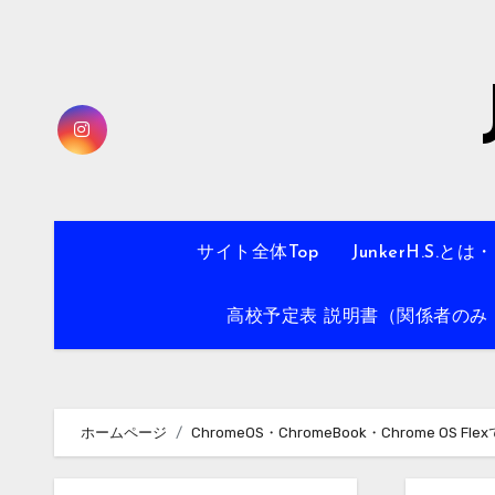
内
容
を
ス
キ
ッ
プ
サイト全体Top
JunkerH.S.とは
高校予定表 説明書（関係者のみ・
ホームページ
ChromeOS・ChromeBook・Chrome OS