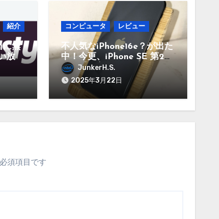
紹介
コンピュータ
レビュー
本当に無
不人気なiPhone16e？が出た
い放題
中！今更、iPhone SE 第2世
んな
代を手に入れたのでレビュ
JunkerH.S.
。
ー まだ使えるのか？今買
2025年3月22日
うのはどうかなど！
必須項目です