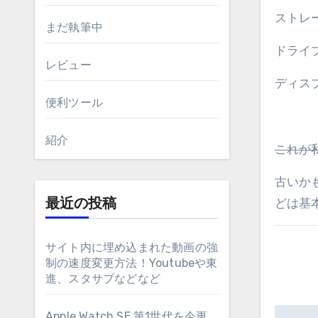
ストレージ
まだ執筆中
ドライブ
レビュー
ディスプレ
便利ツール
紹介
これが
古いか
どは基
最近の投稿
サイト内に埋め込まれた動画の強
制の速度変更方法！Youtubeや東
進、スタサプなどなど
Apple Watch SE 第1世代を今更