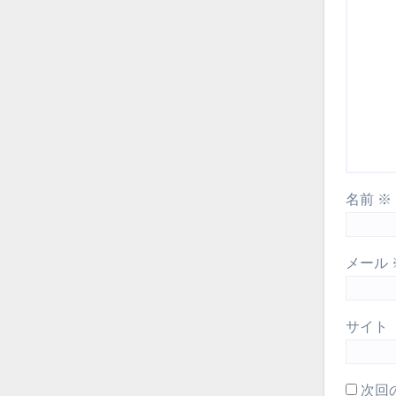
名前
※
メール
サイト
次回