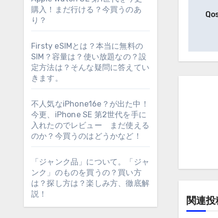
投
購入！まだ行ける？今買うのあ
Qo
稿
り？
ナ
Firsty eSIMとは？本当に無料の
SIM？容量は？使い放題なの？設
ビ
定方法は？そんな疑問に答えてい
ゲ
きます。
ー
不人気なiPhone16e？が出た中！
今更、iPhone SE 第2世代を手に
シ
入れたのでレビュー まだ使える
のか？今買うのはどうかなど！
ョ
ン
「ジャンク品」について。「ジャ
ンク」のものを買うの？買い方
は？探し方は？楽しみ方、徹底解
説！
関連投