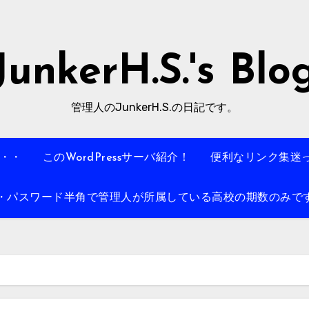
JunkerH.S.'s Blo
管理人のJunkerH.S.の日記です。
・・・
このWordPressサーバ紹介！
便利なリンク集迷
パスワード半角で管理人が所属している高校の期数のみです。例