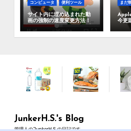
コンピュータ
便利ツール
まだ
サイト内に埋め込まれた動
Appl
画の強制の速度変更方法！
今更
Youtubeや東進、スタサプな
買う
どなど
JunkerH.S.'s Blog
管理人のJunkerH.S.の日記です。