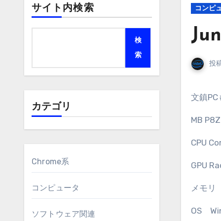
サイト内検索
コンピ
Ju
検
索
投
文鎮P
カテゴリ
MB P8Z
CPU Co
Chrome系
GPU R
コンピュータ
メモリ 
OS Wi
ソフトウェア関連