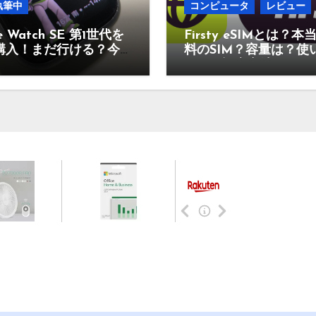
執筆中
コンピュータ
レビュー
e Watch SE 第1世代を
Firsty eSIMとは？本
購入！まだ行ける？今
料のSIM？容量は？使
のあり？
なの？設定方法は？そ
疑問に答えていきます