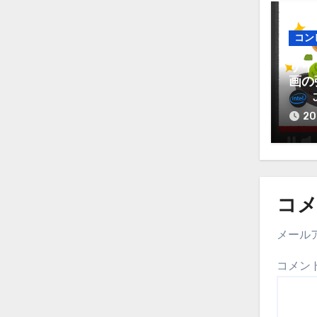
コン
サイ
画の
Yo
など
2
コ
メール
コメン