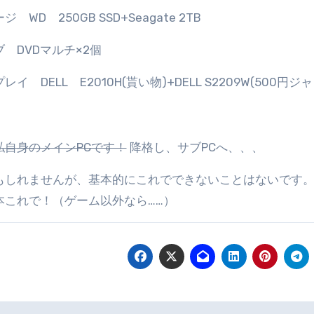
 WD 250GB SSD+Seagate 2TB
 DVDマルチ×2個
イ DELL E2010H(貰い物)+DELL S2209W(500円ジ
私自身のメインPCです！
降格し、サブPCへ、、、
もしれませんが、基本的にこれでできないことはないです。ブ
本これで！（ゲーム以外なら……）