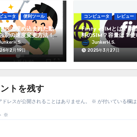
ピュータ
便利ツール
コンピュータ
レビュー
ト内に埋め込まれた動
Firsty eSIMとは？
強制の速度変更方法！
料のSIM？容量は？使
utubeや東進、スタサプ
なの？設定方法は？そ
JunkerH.S.
JunkerH.S.
など
疑問に答えていきます
026年2月19日
2025年3月27日
メントを残す
アドレスが公開されることはありません。
※
が付いている欄は
ト
※