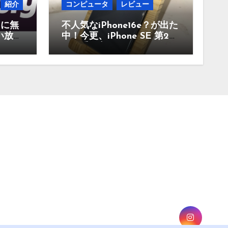
紹介
コンピュータ
レビュー
当に無
不人気なiPhone16e？が出た
い放題
中！今更、iPhone SE 第2世
んな
代を手に入れたのでレビュ
。
ー まだ使えるのか？今買
うのはどうかなど！