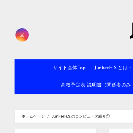
内
容
を
ス
キ
ッ
プ
サイト全体Top
JunkerH.S.とは
高校予定表 説明書（関係者のみ・
ホームページ
JunkerH.S.のコンピュータ紹介①