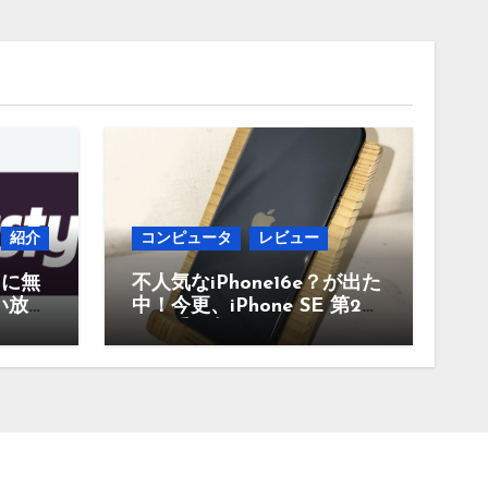
紹介
コンピュータ
レビュー
当に無
不人気なiPhone16e？が出た
い放題
中！今更、iPhone SE 第2世
んな
代を手に入れたのでレビュ
。
ー まだ使えるのか？今買
うのはどうかなど！