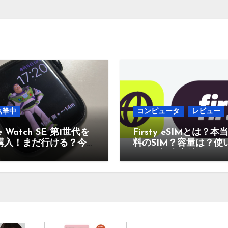
執筆中
コンピュータ
レビュー
e Watch SE 第1世代を
Firsty eSIMとは？本
購入！まだ行ける？今
料のSIM？容量は？使
のあり？
なの？設定方法は？そ
疑問に答えていきます