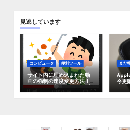
見逃しています
コンピュータ
便利ツール
まだ
サイト内に埋め込まれた動
Appl
画の強制の速度変更方法！
今更
Youtubeや東進、スタサプな
買う
どなど