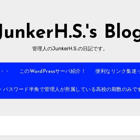
JunkerH.S.'s Blo
管理人のJunkerH.S.の日記です。
・・・
このWordPressサーバ紹介！
便利なリンク集迷
パスワード半角で管理人が所属している高校の期数のみです。例