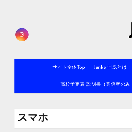
内
容
を
ス
キ
ッ
プ
サイト全体Top
JunkerH.S.とは
高校予定表 説明書（関係者のみ・
スマホ