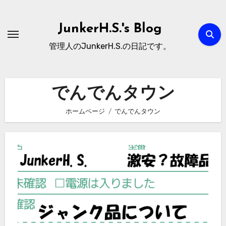
内
容
JunkerH.S.'s Blog
を
管理人のJunkerH.S.の日記です。
ス
キ
ッ
でんでんタウン
プ
ホームページ
でんでんタウン