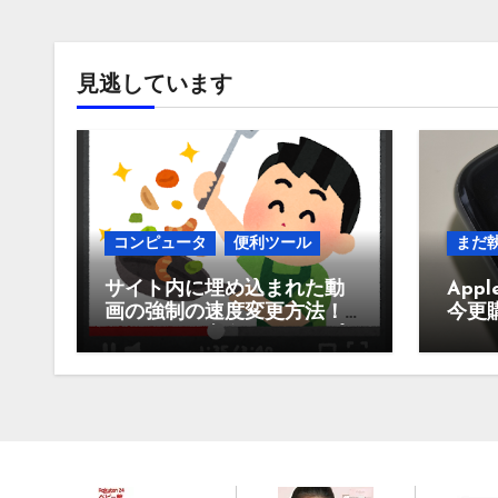
見逃しています
コンピュータ
便利ツール
まだ
サイト内に埋め込まれた動
Appl
画の強制の速度変更方法！
今更
Youtubeや東進、スタサプな
買う
どなど