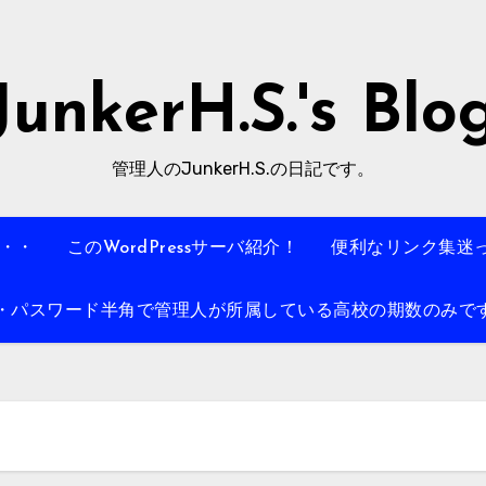
JunkerH.S.'s Blo
管理人のJunkerH.S.の日記です。
・・・
このWordPressサーバ紹介！
便利なリンク集迷
パスワード半角で管理人が所属している高校の期数のみです。例