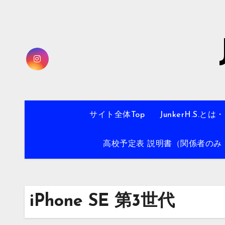
内
容
を
ス
キ
ッ
プ
サイト全体Top
JunkerH.S.とは
高校予定表 説明書（関係者のみ・
iPhone SE 第3世代