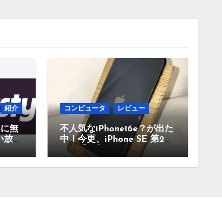
紹介
コンピュータ
レビュー
当に無
不人気なiPhone16e？が出た
い放題
中！今更、iPhone SE 第2世
んな
代を手に入れたのでレビュ
。
ー まだ使えるのか？今買
うのはどうかなど！