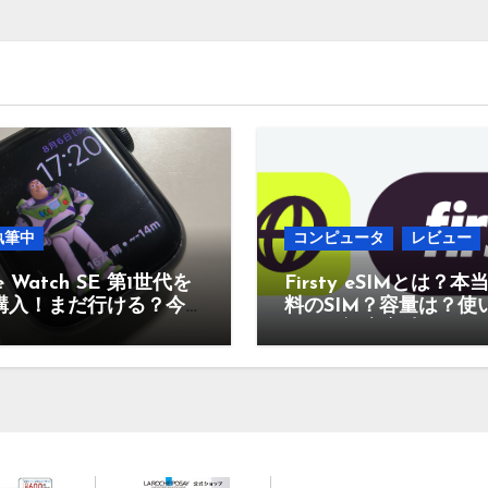
執筆中
コンピュータ
レビュー
e Watch SE 第1世代を
Firsty eSIMとは？本
購入！まだ行ける？今
料のSIM？容量は？使
のあり？
なの？設定方法は？そ
疑問に答えていきます