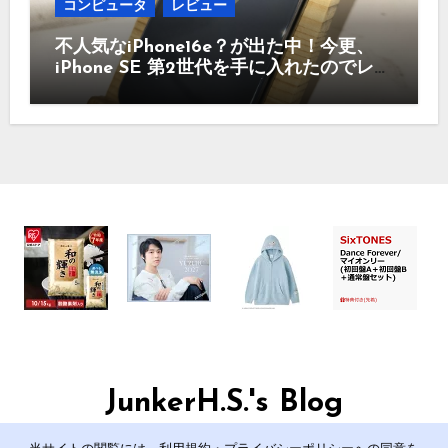
コンピュータ
レビュー
不人気なiPhone16e？が出た中！今更、
iPhone SE 第2世代を手に入れたのでレビ
ュー まだ使えるのか？今買うのはどう
かなど！
JunkerH.S.'s Blog
管理人のJunkerH.S.の日記です。