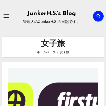
内
容
JunkerH.S.'s Blog
を
管理人のJunkerH.S.の日記です。
ス
キ
ッ
女子旅
プ
ホームページ
女子旅