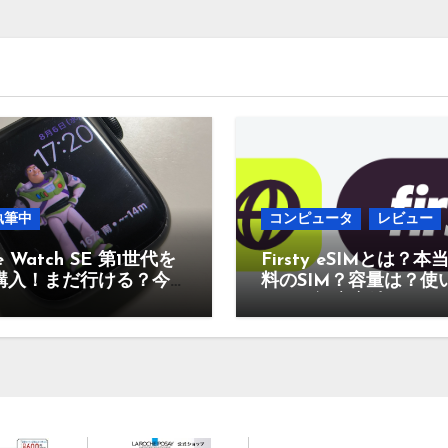
執筆中
コンピュータ
レビュー
e Watch SE 第1世代を
Firsty eSIMとは？本
購入！まだ行ける？今
料のSIM？容量は？使
のあり？
なの？設定方法は？そ
疑問に答えていきます