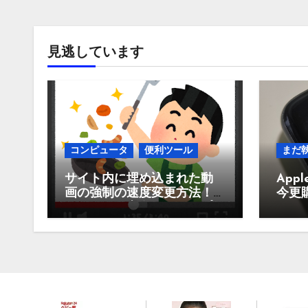
見逃しています
コンピュータ
便利ツール
まだ
サイト内に埋め込まれた動
Appl
画の強制の速度変更方法！
今更
Youtubeや東進、スタサプな
買う
どなど