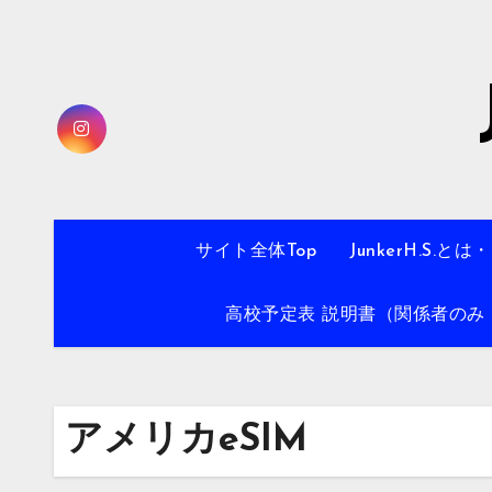
内
容
を
ス
キ
ッ
プ
サイト全体Top
JunkerH.S.とは
高校予定表 説明書（関係者のみ・
アメリカeSIM