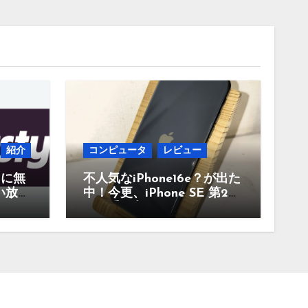
紹介
コンピュータ
レビュー
当に無
不人気なiPhone16e？が出た
い放題
中！今更、iPhone SE 第2世
んな
代を手に入れたのでレビュ
。
ー まだ使えるのか？今買
うのはどうかなど！