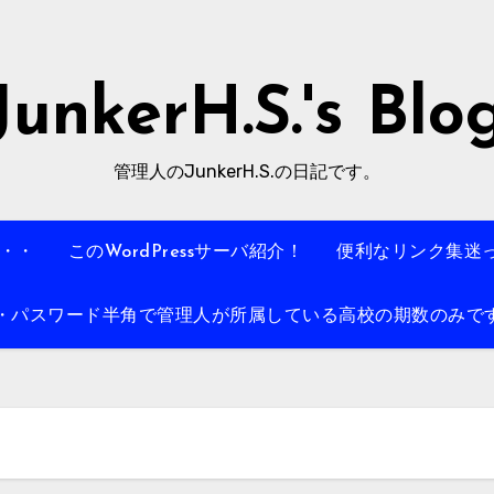
JunkerH.S.'s Blo
管理人のJunkerH.S.の日記です。
・・・
このWordPressサーバ紹介！
便利なリンク集迷
パスワード半角で管理人が所属している高校の期数のみです。例